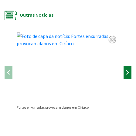
Outras Notícias
Fortes enxurradas provocam danos em Ciríaco.
INFORMA
Conteúdo Rodapé