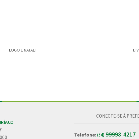
LOGO É NATAL!
DI
CONECTE-SE À PREFE
IRÍACO
7
99998-4217
Telefone:
(54)
-000