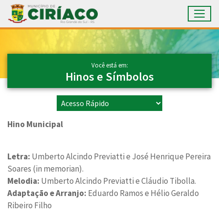
Toggl
Ir para conteúdo principal
Conteúdo Principal
Você está em:
Hinos e Símbolos
Hino Municipal
Letra:
Umberto Alcindo Previatti e José Henrique Pereira
Soares (in memorian).
Melodia:
Umberto Alcindo Previatti e Cláudio Tibolla.
Adaptação e Arranjo:
Eduardo Ramos e Hélio Geraldo
Ribeiro Filho