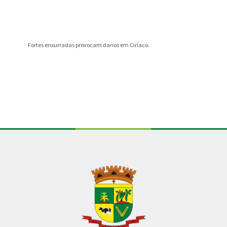
Fortes enxurradas provocam danos em Ciríaco.
INFORMA
Conteúdo Rodapé