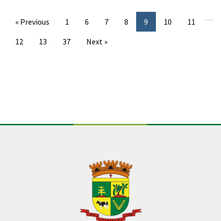
...
...
« Previous
1
6
7
8
9
10
11
12
13
37
Next »
Conteúdo Rodapé